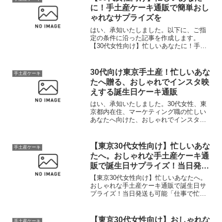
に！手土産ケーキ通販で簡単おし
ゃれなサプライズを
はい、承知いたしました。以下に、ご指
定の条件に沿った記事を作成します。
【30代女性向け】忙しいあなたに！手土
産ケーキ通販で簡単おしゃれなサプライ
ズを「仕事でヘトヘト…でも、大切な友
人との集まりには、気の利いた手土産を
30代向け東京手土産！忙しいあな
手土産ケーキ
持っていきたい！」30代...
たへ贈る、おしゃれでインスタ映
えする誕生日ケーキ通販
はい、承知いたしました。30代女性、東
京都内在住、マーケティング職の忙しい
あなたへ向けた、おしゃれでインスタ映
えする誕生日ケーキの通販に関する記事
を作成します。30代向け東京手土産！忙
しいあなたへ贈る、おしゃれでインスタ
【東京30代女性向け】忙しいあな
手土産ケーキ
映えする誕生日ケーキ...
たへ。おしゃれな手土産ケーキ通
販で誕生日サプライズ！当日発送
も可能
【東京30代女性向け】忙しいあなたへ。
おしゃれな手土産ケーキ通販で誕生日サ
プライズ！当日発送も可能「仕事で忙し
い毎日… 友達の誕生日、何あげよう？」
東京で働く30代の皆さん、毎日お仕事お
疲れ様です！ カフェ巡りや旅行など、充
【東京30代女性向け】おしゃれな
手土産ケーキ