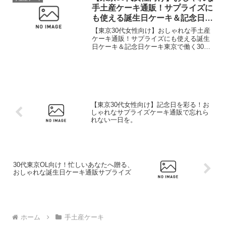
実した日々を送っ...
手土産ケーキ通販！サプライズに
も使える誕生日ケーキ＆記念日ケ
ーキ
【東京30代女性向け】おしゃれな手土産
ケーキ通販！サプライズにも使える誕生
日ケーキ＆記念日ケーキ東京で働く30代
女性の皆さん、日々の仕事お疲れ様で
す！マーケティングの仕事で忙しい毎
日、たまには美味しいケーキで自分を甘
やかしたり、大切な人にサ...
【東京30代女性向け】記念日を彩る！お
しゃれなサプライズケーキ通販で忘れら
れない一日を。
30代東京OL向け！忙しいあなたへ贈る、
おしゃれな誕生日ケーキ通販サプライズ
ホーム
手土産ケーキ